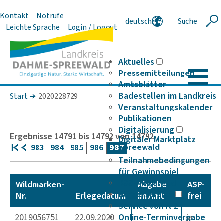
Kontakt
Notrufe
deutsch
Suche
Suche
Leichte Sprache
Login / Logout
english
polski
serbski
Aktuelles
Pressemitteilungen
Amtsblätter
Badestellen im Landkreis
Start
2020228729
Veranstaltungskalender
Publikationen
Digitalisierung
Ergebnisse
14791
bis
14792
von
14792
Digitaler Marktplatz
Spreewald
983
984
985
986
987
Teilnahmebedingungen
für Gewinnspiel
RSS-Newsfeed
Wildmarken-
Abgabe
ASP-
Bürgerservice
Nr.
Erlegedatum
im Amt
frei
Service von A-Z
2019056751
22.09.2020
Online-Terminvergabe
ja