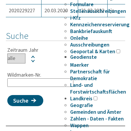
Formulare
2020229227
20.03.2020
21.03.2022
ja
Stellenausschreibungen
i-Kfz
Kennzeichenreservierung
Bankbriefauskunft
Suche
Onleihe
Ausschreibungen
Zeitraum Jahr
Geoportal & Karten
Geodienste
Maerker
Partnerschaft für
Wildmarken-Nr.
Demokratie
Land- und
Forstwirtschaftsflächen
Landkreis
Suche
Geografie
Gemeinden und Ämter
Zahlen - Daten - Fakten
Wappen