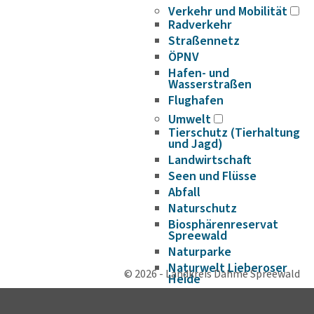
Verkehr und Mobilität
Radverkehr
Straßennetz
ÖPNV
Hafen- und
Wasserstraßen
Flughafen
Umwelt
Tierschutz (Tierhaltung
und Jagd)
Landwirtschaft
Seen und Flüsse
Abfall
Naturschutz
Biosphärenreservat
Spreewald
Naturparke
Naturwelt Lieberoser
© 2026 - Landkreis Dahme Spreewald
Heide
Klimaschutz und
Klimaanpassung