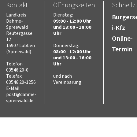
Kontakt
Öffnungszeiten
Schnellzu
Freizeit
Kultur
Landkreis
Dienstag:
Bürgerse
Tourismus
Dahme-
09:00 - 12:00 Uhr
Sport
i-Kfz
Spreewald
und 13:00 - 18:00
Sorben/Wenden
Reutergasse
Uhr
Online-
12
Bevöl­ke­rungs­schutz
15907 Lübben
Donnerstag:
Selbst­hilfe
Termin
(Spreewald)
08:00 - 12:00 Uhr
Brand- und Kata­s­tro­­phen­­
schutz­­zen­trum
und 13:00 - 16:00
Telefon:
Uhr
Brand­schutz
03546 20-0
Brand­schutz­dienst­stelle
Telefax:
und nach
Einsatz­pla­nung
03546 20-1256
Vereinbarung
Kreis­aus­­bil­­dung
E-Mail:
Zivil- und Kata­s­tro­­phen­­
post@dahme-
schutz
spreewald.de