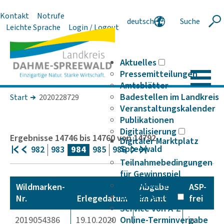
Kontakt
Notrufe
deutsch
Suche
Suche
Leichte Sprache
Login / Logout
english
polski
serbski
Aktuelles
Pressemitteilungen
Amtsblätter
Badestellen im Landkreis
Start
2020228729
Veranstaltungskalender
Publikationen
Digitalisierung
Ergebnisse
14746
bis
14760
von
14792
Digitaler Marktplatz
Spreewald
982
983
984
985
986
Teilnahmebedingungen
für Gewinnspiel
RSS-Newsfeed
Wildmarken-
Abgabe
ASP-
Bürgerservice
Nr.
Erlegedatum
im Amt
frei
Service von A-Z
2019054386
19.10.2020
Online-Terminvergabe
ja