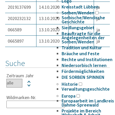
Logo
Kreisstadt Lübben
2019137699
14.10.2020
ja
Sorben/Wenden
Sorbische/Wendische
2020232132
13.10.2020
ja
Geschichte
Siedlungsgebiet
066589
13.10.2020
ja
Beauftragte für die
Angelegenheiten der
0665897
13.10.2020
ja
Sorben/Wenden
Tradition und Kultur
Bräuche und Feste
Rechte und Institutionen
Suche
Niedersorbisch lernen
Fördermöglichkeiten
Zeitraum Jahr
DIE SORBEN SPINNEN
Historie
Verwaltungsgeschichte
Europa
Wildmarken-Nr.
Europaarbeit im Landkreis
Dahme-Spreewald
Projekte im Bereich