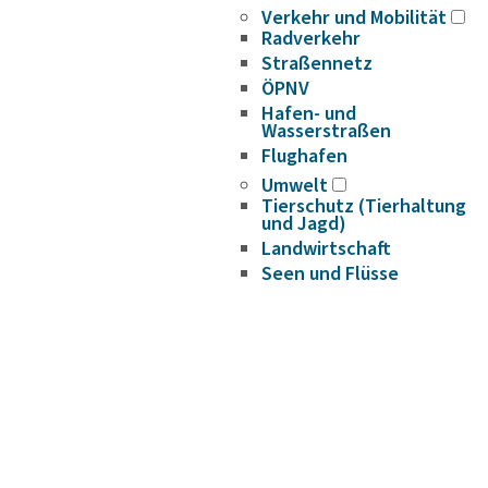
Verkehr und Mobilität
Radverkehr
Straßennetz
ÖPNV
Hafen- und
Wasserstraßen
Flughafen
Umwelt
Tierschutz (Tierhaltung
und Jagd)
Landwirtschaft
Seen und Flüsse
Abfall
Naturschutz
Biosphärenreservat
Spreewald
Naturparke
Naturwelt Lieberoser
Heide
Klimaschutz und
Klimaanpassung