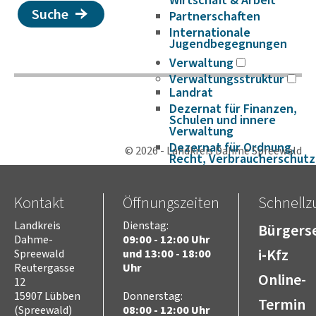
Wirtschaft & Arbeit
Suche
Partnerschaften
Internationale
Jugendbegegnungen
Verwaltung
Verwaltungsstruktur
Landrat
Dezernat für Finanzen,
Schulen und innere
Verwaltung
Dezernat für Ordnung,
© 2026 - Landkreis Dahme Spreewald
Recht, Verbraucherschutz
und
Europaangelegenheiten
Dezernat für Verkehr,
Kontakt
Öffnungszeiten
Schnellzu
Bauen, Umwelt und Wirt­
schaft
Landkreis
Dienstag:
Bürgerse
Dezernat für Soziales,
Dahme-
09:00 - 12:00 Uhr
Jugend, Gesundheit,
i-Kfz
Spreewald
und 13:00 - 18:00
Integration, Kultur und
Reutergasse
Uhr
Sport
Online-
12
Satzungen und Richtlinien
15907 Lübben
Donnerstag:
Termin
Amtsblätter
(Spreewald)
08:00 - 12:00 Uhr