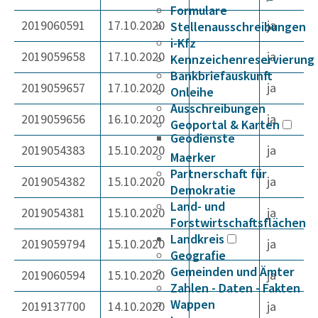
Formulare
2019060591
17.10.2020
ja
Stellenausschreibungen
i-Kfz
2019059658
17.10.2020
ja
Kennzeichenreservierung
Bankbriefauskunft
2019059657
17.10.2020
ja
Onleihe
Ausschreibungen
2019059656
16.10.2020
ja
Geoportal & Karten
Geodienste
2019054383
15.10.2020
ja
Maerker
Partnerschaft für
2019054382
15.10.2020
ja
Demokratie
Land- und
2019054381
15.10.2020
ja
Forstwirtschaftsflächen
Landkreis
2019059794
15.10.2020
ja
Geografie
Gemeinden und Ämter
2019060594
15.10.2020
ja
Zahlen - Daten - Fakten
Wappen
2019137700
14.10.2020
ja