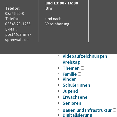
Ausschreibungen
und 13:00 - 16:00
Stellenausschreibungen
Telefon:
Uhr
03546 20-0
Wahlen
Telefax:
und nach
Karriere
03546 20-1256
Vereinbarung
Kreistag
E-Mail:
Vorsitz des Kreistages
post@dahme-
Rats- und
spreewald.de
Bürgerinformationssyste
Niederschriften
Videoaufzeichnungen
Kreistag
Themen
Familie
Kinder
SchülerInnen
Jugend
Erwachsene
Senioren
Bauen und Infrastruktur
Digitalisierung