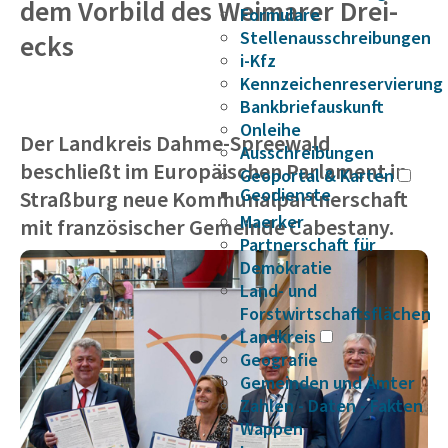
dem Vorbild des Weimarer Drei­
Formulare
Stellenausschreibungen
ecks
i-Kfz
Kennzeichenreservierung
Bankbriefauskunft
Onleihe
Der Landkreis Dahme-Spreewald
Ausschreibungen
beschließt im Europäischen Parlament in
Geoportal & Karten
Geodienste
Straßburg neue Kommunalpartnerschaft
Maerker
mit französischer Gemeinde Cabestany.
Partnerschaft für
Demokratie
Land- und
Forstwirtschaftsflächen
Landkreis
Geografie
Gemeinden und Ämter
Zahlen - Daten - Fakten
Wappen