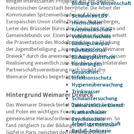
einigen interessanten Projekten aus der deutsch-
Bildung und Wissenschaft
französischen Grenzstadt berichtete. Die Arbeit der
Kommunalen Spitzenverbänden auf Ebene der
Schulen im LDS
Europäischen Union stellte Dr. Klaus Nutzenberger,
Hochschulen
Leiter des Brüsseler Büros des Deutschen Städte und
Kreismusikschule
Gemeindebunds vor. Einen besonderen Applaus erhielt
Volkshochschule
die Präsentation des Modellprojektes zur Stärkung
Bildungscampus
der Jugendbeteiligung „Jugendkonvent im Weimarer
Fahrbibliothek
Dreieck“ durch die anwesenden Jugendlichen, dessen
Bildungsplattform
Realisierung wesentlich zum Abschluss der trilateralen
Förderungen
Partnerschaftsvereinbarung nach Vorbild des
Gesundheit
Weimarer Dreiecks beigetragen hat.
Infektionsschutz
Hygieneüberwachung
Trinkwasser
Hintergrund Weimarer Dreieck
Schuluntersuchung
Das Weimarer Dreieck bietet Deutschland, Frankreich
Zahnärztlicher Dienst
und Polen ein wichtiges Forum, um sich über
Krankenhäuser
gemeinsame Herausforderungen abzustimmen. So
Psychosoziale
Arbeitsgemeinschaft
fand zeitgleich zu der Bildungsfahrt ein Komitee-
Beifuß-Ambrosie
Gipfel in Paris zwischen den Regierungschefs