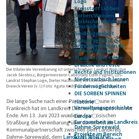
Logo
Kreisstadt Lübben
Sorben/Wenden
Sorbische/Wendische
Geschichte
Siedlungsgebiet
Beauftragte für die
Angelegenheiten der
Sorben/Wenden
Tradition und Kultur
Bräuche und Feste
Die trilaterale Vereinbarung ist unterschrieben: Landrat Wolsztyn
Rechte und Institutionen
Jacek Skrobisz, Bürgermeisterin Cabestany Edith Pugnet, LDS-
Niedersorbisch lernen
Landrat Stephan Loge, Dieter Hackmann, Vorsitzender Weimarer
Fördermöglichkeiten
Dreieck-Verein (v. l.) Foto: Agata Andrys/Landkreis Wolsztyn
DIE SORBEN SPINNEN
Die lange Suche nach einer Partnerkommune in
Historie
Verwaltungsgeschichte
Frankreich hat im Landkreis Dahme-Spreewald nun ein
Ende. Am 13. Juni 2023 wurde im französischen
Europa
Europaarbeit im Landkreis
Straßburg die Vereinbarung über die trilaterale
Dahme-Spreewald
Kommunalpartnerschaft zwischen dem Landkreis
Projekte im Bereich
Dahme-Spreewald, dem
Land­kreis Wolsztyn