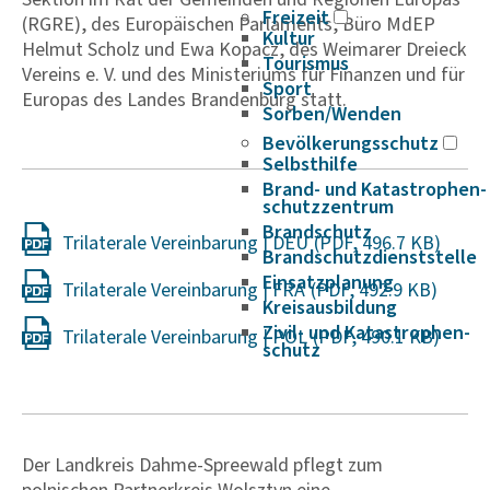
Freizeit
(RGRE), des Europäischen Parlaments, Büro MdEP
Kultur
Helmut Scholz und Ewa Kopacz, des Weimarer Dreieck
Tourismus
Vereins e. V. und des Ministeriums für Finanzen und für
Sport
Europas des Landes Brandenburg statt.
Sorben/Wenden
Bevöl­ke­rungs­schutz
Selbst­hilfe
Brand- und Kata­s­tro­­phen­­
schutz­­zen­trum
Brand­schutz
Trilaterale Vereinbarung | DEU
Brand­schutz­dienst­stelle
Einsatz­pla­nung
Trilaterale Vereinbarung | FRA
Kreis­aus­­bil­­dung
Zivil- und Kata­s­tro­­phen­­
Trilaterale Vereinbarung | POL
schutz
Der Landkreis Dahme-Spreewald pflegt zum