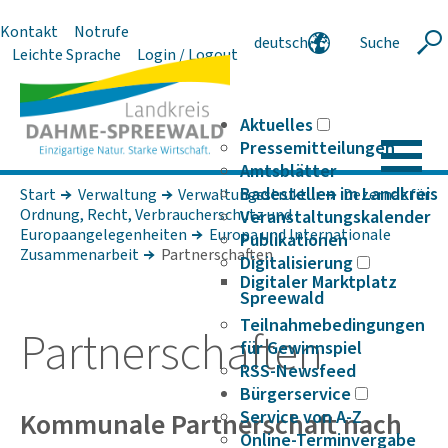
Kontakt
Notrufe
deutsch
Suche
Suche
Leichte Sprache
Login / Logout
english
polski
serbski
Aktuelles
Pressemitteilungen
Amtsblätter
Badestellen im Landkreis
Start
Verwaltung
Verwaltungsstruktur
Dezernat für
Ordnung, Recht, Verbraucherschutz und
Veranstaltungskalender
Europaangelegenheiten
Europa und Internationale
Publikationen
Zusammenarbeit
Partnerschaften
Digitalisierung
Digitaler Marktplatz
Spreewald
Teilnahmebedingungen
Part­ner­schaften
für Gewinnspiel
RSS-Newsfeed
Bürgerservice
Kommu­nale Part­ner­schaft nach
Service von A-Z
Online-Terminvergabe