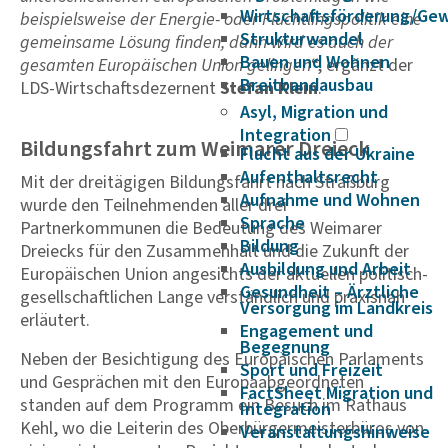
Wirtschaftsförderung/Ge
beispielsweise der Energie- oder Flüchtlingspolitik eine
Strukturwandel
gemeinsame Lösung finden, dann wird es auch der
Bauen und Wohnen
gesamten Europäischen Union gelingen
“, ergänzt der
Breitbandausbau
LDS-Wirtschaftsdezernent
Stefan Klein
.
Asyl, Migration und
Integration
Bildungsfahrt zum Weimarer Dreieck
Flucht aus der Ukraine
Aufenthaltsrecht
Mit der dreitägigen Bildungsfahrt nach Straßburg
Aufnahme und Wohnen
wurde den Teilnehmenden aller drei
Sprache
Partnerkommunen die Bedeutung des Weimarer
Bildung
Dreiecks für den Zusammenhalt und die Zukunft der
Ausbildung und Arbeit
Europäischen Union angesichts der aktuellen politisch-
Gesundheit – Ärztliche
gesellschaftlichen Lange verständlich und praxisnah
Versorgung im Landkreis
erläutert.
Engagement und
Begegnung
Neben der Besichtigung des Europäischen Parlaments
Sport und Freizeit
und Gesprächen mit den Europaabgeordneten
FactSheet Migration und
standen auf dem Programm ein Besuch im Rathaus
Integration
Kehl, wo die Leiterin des Oberbürgermeisterbüros von
Veranstaltungshinweise