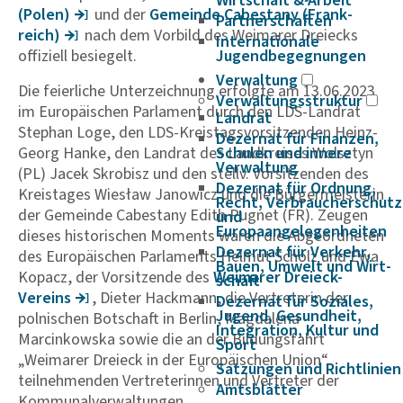
Wirtschaft & Arbeit
(Polen)
und der
Gemeinde Cabe­stany (Frank­
Partnerschaften
reich)
nach dem Vorbild des Weimarer Dreiecks
Internationale
offiziell besiegelt.
Jugendbegegnungen
Verwaltung
Die feierliche Unterzeichnung erfolgte am 13.06.2023
Verwaltungsstruktur
im Europäischen Parlament durch den LDS-Landrat
Landrat
Stephan Loge, den LDS-Kreistagsvorsitzenden Heinz-
Dezernat für Finanzen,
Georg Hanke, den Landrat des Landkreises Wolsztyn
Schulen und innere
Verwaltung
(PL) Jacek Skrobisz und den stellv. Vorsitzenden des
Dezernat für Ordnung,
Kreistages Wiesław Janowicz und die Bürgermeisterin
Recht, Verbraucherschutz
der Gemeinde Cabestany Edith Pugnet (FR). Zeugen
und
Europaangelegenheiten
dieses historischen Moments waren die Abgeordneten
Dezernat für Verkehr,
des Europäischen Parlaments Helmut Scholz und Ewa
Bauen, Umwelt und Wirt­
Kopacz, der Vorsitzende des
Weimarer Dreieck-
schaft
Vereins
, Dieter Hackmann, die Vertreterin der
Dezernat für Soziales,
Jugend, Gesundheit,
polnischen Botschaft in Berlin, Magdalena
Integration, Kultur und
Marcinkowska sowie die an der Bildungsfahrt
Sport
„Weimarer Dreieck in der Europäischen Union“
Satzungen und Richtlinien
teilnehmenden Vertreterinnen und Vertreter der
Amtsblätter
Kommunalverwaltungen.