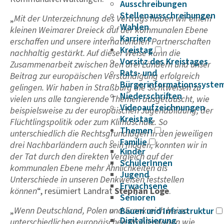
Ausschreibungen
Stellenausschreibungen
„
Mit der Unterzeichnung des Vertrags haben wir einem
Wahlen
kleinen Weimarer Dreieck auf der kommunalen Ebene
Karriere
erschaffen und unsere internationalen Partnerschaften
Kreistag
nachhaltig gestärkt. Auf dieser Weise kann die
Vorsitz des Kreistages
Zusammenarbeit zwischen den drei Ländern und unser
Rats- und
Beitrag zur europäischen Verständigung erfolgreich
Bürgerinformationssyste
gelingen. Wir haben in Straßburg die Sichtweisen zu
Niederschriften
vielen uns alle tangierende Themen ausgetauscht, wie
Videoaufzeichnungen
beispielsweise zu der europäischen Jugendbildung, der
Kreistag
Flüchtlingspolitik oder zum Klimaschutz. So
Themen
unterschiedlich die Rechtsgrundlagen in den jeweiligen
Familie
drei Nachbarländern auch sein mögen, konnten wir in
Kinder
der Tat durch den direkten Vergleich auf der
SchülerInnen
kommunalen Ebene mehr Ähnlichkeiten als
Jugend
Unterschiede in unseren Denkweisen feststellen
Erwachsene
können
“, resümiert Landrat
Stephan Loge
.
Senioren
„
Wenn Deutschland, Polen und Frankreich bei so
Bauen und Infrastruktur
Digitalisierung
unterschiedlichen europäischen Problemlagen wie