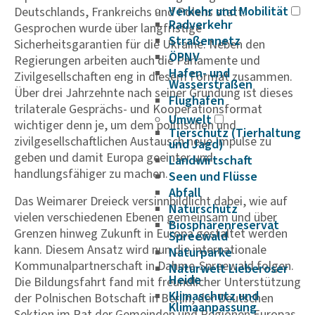
Verkehr und Mobilität
Deutschlands, Frankreichs und Polens statt.
Radverkehr
Gesprochen wurde über langfristige
Straßennetz
Sicherheitsgarantien für die Ukraine. Neben den
ÖPNV
Regierungen arbeiten auch die Parlamente und
Hafen- und
Zivilgesellschaften eng in diesem Format zusammen.
Wasserstraßen
Über drei Jahrzehnte nach seiner Gründung ist dieses
Flughafen
trilaterale Gesprächs- und Kooperationsformat
Umwelt
wichtiger denn je, um dem politischen und
Tierschutz (Tierhaltung
zivilgesellschaftlichen Austausch neue Impulse zu
und Jagd)
geben und damit Europa geeinter und
Landwirtschaft
handlungsfähiger zu machen.
Seen und Flüsse
Abfall
Das Weimarer Dreieck versinnbildlicht dabei, wie auf
Naturschutz
vielen verschiedenen Ebenen gemeinsam und über
Biosphärenreservat
Grenzen hinweg Zukunft in Europa gestaltet werden
Spreewald
kann. Diesem Ansatz wird nun die internationale
Naturparke
Kommunalpartnerschaft in Dahme-Spreewald folgen.
Naturwelt Lieberoser
Heide
Die Bildungsfahrt fand mit freundlicher Unterstützung
Klimaschutz und
der Polnischen Botschaft in Berlin, der Deutschen
Klimaanpassung
Sektion im Rat der Gemeinden und Regionen Europas