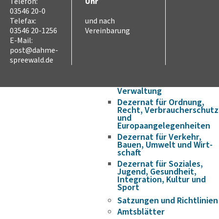
Wirtschaft & Arbeit
Telefon:
Uhr
Partnerschaften
03546 20-0
Telefax:
und nach
Internationale
Jugendbegegnungen
03546 20-1256
Vereinbarung
E-Mail:
Verwaltung
post@dahme-
Verwaltungsstruktur
spreewald.de
Landrat
Dezernat für Finanzen,
Schulen und innere
Verwaltung
Dezernat für Ordnung,
Recht, Verbraucherschutz
und
Europaangelegenheiten
Dezernat für Verkehr,
Bauen, Umwelt und Wirt­
schaft
Dezernat für Soziales,
Jugend, Gesundheit,
Integration, Kultur und
Sport
Satzungen und Richtlinien
Amtsblätter