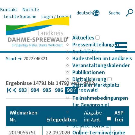
Kontakt
Notrufe
deutsch
Suche
Suche
Leichte Sprache
Login / Logout
english
polski
serbski
Aktuelles
Pressemitteilungen
Amtsblätter
Badestellen im Landkreis
Start
2022746321
Veranstaltungskalender
Publikationen
Digitalisierung
Ergebnisse
14791
bis
14792
von
14792
Digitaler Marktplatz
Spreewald
983
984
985
986
987
Teilnahmebedingungen
für Gewinnspiel
RSS-Newsfeed
Wildmarken-
Abgabe
ASP-
Bürgerservice
Nr.
Erlegedatum
im Amt
frei
Service von A-Z
2019056751
22.09.2020
Online-Terminvergabe
ja