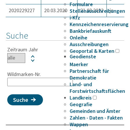
Formulare
2020229227
20.03.2020
21.03.2022
ja
Stellenausschreibungen
i-Kfz
Kennzeichenreservierung
Bankbriefauskunft
Suche
Onleihe
Ausschreibungen
Zeitraum Jahr
Geoportal & Karten
Geodienste
Maerker
Partnerschaft für
Wildmarken-Nr.
Demokratie
Land- und
Forstwirtschaftsflächen
Landkreis
Suche
Geografie
Gemeinden und Ämter
Zahlen - Daten - Fakten
Wappen