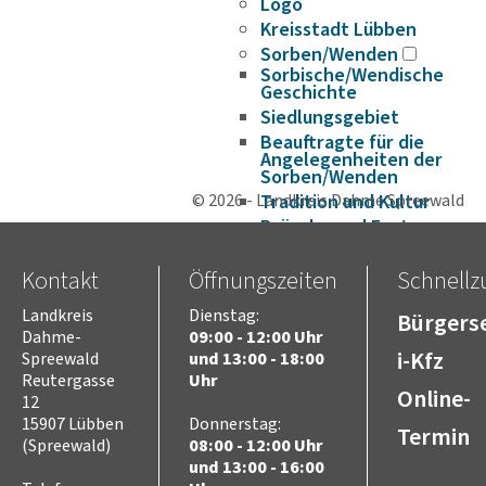
Logo
Kreisstadt Lübben
Sorben/Wenden
Sorbische/Wendische
Geschichte
Siedlungsgebiet
Beauftragte für die
Angelegenheiten der
Sorben/Wenden
© 2026 - Landkreis Dahme Spreewald
Tradition und Kultur
Bräuche und Feste
Rechte und Institutionen
Kontakt
Öffnungszeiten
Niedersorbisch lernen
Schnellzu
Fördermöglichkeiten
Landkreis
Dienstag:
Bürgerse
DIE SORBEN SPINNEN
Dahme-
09:00 - 12:00 Uhr
Historie
i-Kfz
Spreewald
und 13:00 - 18:00
Verwaltungsgeschichte
Reutergasse
Uhr
Online-
12
Europa
15907 Lübben
Donnerstag:
Europaarbeit im Landkreis
Termin
Dahme-Spreewald
(Spreewald)
08:00 - 12:00 Uhr
und 13:00 - 16:00
Projekte im Bereich