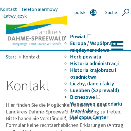
Kontakt
telefon alarmowy
polski
Suche
Szukaj
Łatwy język
deutsch
english
serbski
Powiat
Europa / Współpraca
międzynarodowa
Herb powiatu
Start
Kontakt
Historia administracji
Historia krajobrazu i
osadnictwa
Kontakt
Liczby, dane i fakty
Luebben (Szprewald)
Biznesowe
Wspieranie gospodarki
Hier finden Sie die Möglichkeit direkt mit dem
Turystyka
Landkreis Dahme-Spreewald in Verbindung zu treten.
Welcome Center
Bitte haben Sie Verständnis, dass über dieses
Formular keine rechtserheblichen Erklärungen (Antrag