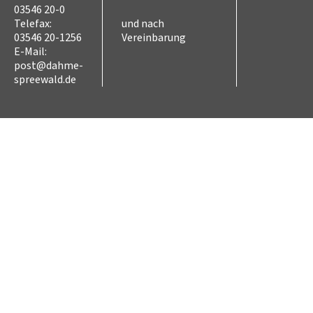
03546 20-0
Telefax:
und nach
03546 20-1256
Vereinbarung
E-Mail:
post@dahme-
spreewald.de